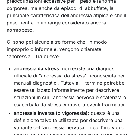
preoccupazioni eccessive per il peso e la forma
corporea, ma anche da episodi di abbuffate, la
principale caratteristica dell’anoressia atipica è che il
peso rientra in un range considerato ancora
normopeso.
Ci sono poi alcune altre forme che, in modo
improprio o informale, vengono chiamate
“anoressia”. Tra queste:
anoressia da stress
: non esiste una diagnosi
ufficiale di "anoressia da stress" riconosciuta nei
manuali diagnostici. Tuttavia, il termine potrebbe
essere utilizzato informalmente per descrivere
situazioni in cui l'anoressia nervosa è scatenata o
esacerbata da stress emotivo o eventi traumatici.
anoressia inversa (o
vigoressia
)
: questa è una
definizione talvolta utilizzata per descrivere una
variante dell'anoressia nervosa, in cui l'individuo
mostra una preoccupazione persistente per avere