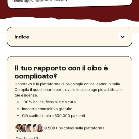
Ultimo aggiornamento il
Indice
Cos'è l'anoressia nervosa
Criteri diagnostici dell’anoressia nervosa
secondo il DSM-5
Il tuo rapporto con il cibo è
Dati epidemiologici sull’anoressia nervosa
complicato?
I sintomi dell’anoressia
Unobravo è la piattaforma di psicologia online leader in Italia.
Le fasi dell’anoressia
Compila il questionario per trovare lo psicologo più adatto alle
tue esigenze.
Cause dell’anoressia nervosa
100% online, flessibile e sicuro
I fattori socioculturali causa dell’anoressia
Incontro conoscitivo gratuito
Già scelto da oltre 500.000 pazienti
Le cause psicologiche dell’anoressia
Le cause familiari dell’anoressia
9.500+
psicologi sulla piattaforma
Conseguenze dell’anoressia nervosa