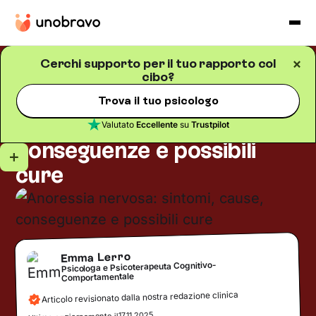
Cerchi supporto per il tuo rapporto col
cibo?
Alimentazione
Blog
/
5
minuti di lettura
Anoressia nervosa:
Trova il tuo psicologo
sintomi, cause,
Valutato
Eccellente
su
Trustpilot
conseguenze e possibili
cure
Emma Lerro
Psicologa e Psicoterapeuta Cognitivo-
Comportamentale
Articolo revisionato dalla nostra redazione clinica
17.11.2025