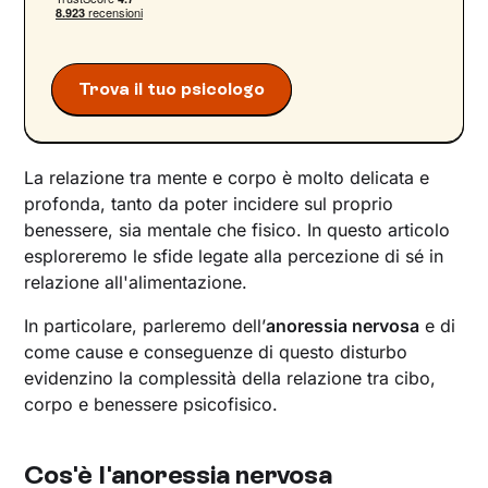
Complicanze fisiche e psicologiche
dell’anoressia nervosa
Tipi di anoressia
Trova il tuo psicologo
Come si cura l'anoressia nervosa
Trattamento dell’anoressia nervosa
Segnali di allarme: quando può essere utile
La relazione tra mente e corpo è molto delicata e
chiedere aiuto
profonda, tanto da poter incidere sul proprio
Come aiutare una persona che soffre di con
benessere, sia mentale che fisico. In questo articolo
anoressia nervosa
esploreremo le sfide legate alla percezione di sé in
relazione all'alimentazione.
In particolare, parleremo dell’
anoressia nervosa
e di
come cause e conseguenze di questo disturbo
evidenzino la complessità della relazione tra cibo,
corpo e benessere psicofisico.
Cos'è l'anoressia nervosa